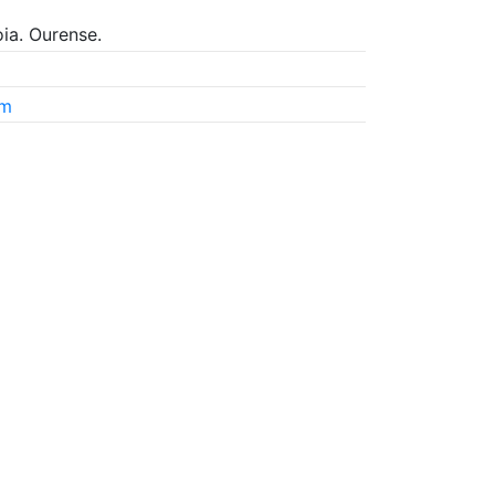
oia. Ourense.
om