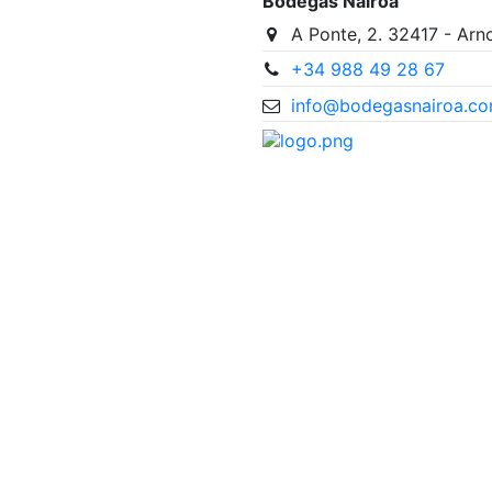
Bodegas Nairoa
A Ponte, 2. 32417 - Arn
+34 988 49 28 67
info@bodegasnairoa.c